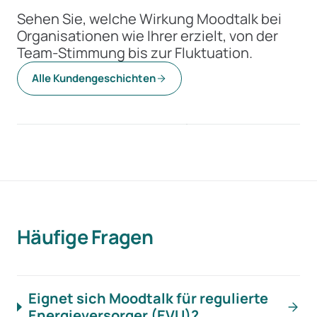
Sehen Sie, welche Wirkung Moodtalk bei
Organisationen wie Ihrer erzielt, von der
Team-Stimmung bis zur Fluktuation.
85 %
+20 %
Alle Kundengeschichten
weniger Aufwand
bessere Team-Stimm
WWZ
CSS
Häufige Fragen
Eignet sich Moodtalk für regulierte
Energieversorger (EVU)?