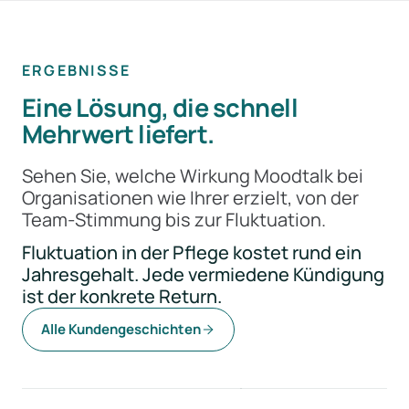
ERGEBNISSE
Eine Lösung, die schnell
Mehrwert liefert.
Sehen Sie, welche Wirkung Moodtalk bei
Organisationen wie Ihrer erzielt, von der
Team-Stimmung bis zur Fluktuation.
Fluktuation in der Pflege kostet rund ein
Jahresgehalt. Jede vermiedene Kündigung
ist der konkrete Return.
+20 %
9 Mte.
Alle Kundengeschichten
bessere Team-Stimmung
früher Risiken erkannt
CSS
CSS