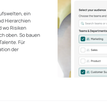
ufswelten, ein
nd Hierarchien
d wo Risiken
ch oben. So bauen
Talente. Für
ation der