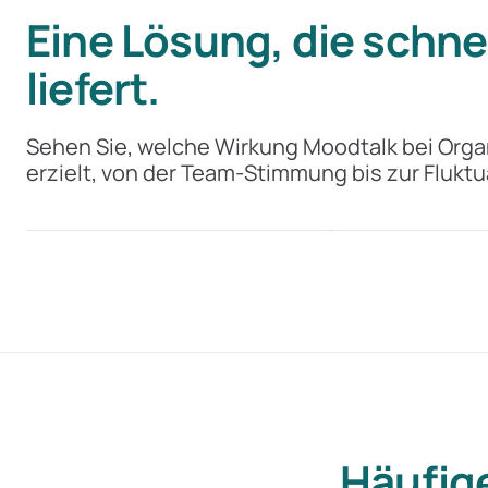
Eine Lösung, die schne
liefert.
+20 %
9 Mte.
Sehen Sie, welche Wirkung Moodtalk bei Organ
bessere Team-Stimmung
früher Risiken e
erzielt, von der Team-Stimmung bis zur Fluktu
CSS
CSS
Häufig