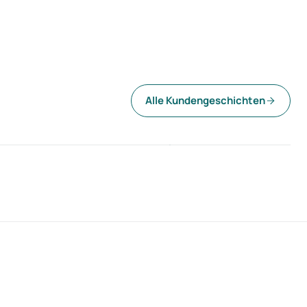
Weniger Fluktuation
Mehr Unterstü
Alle Kundengeschichten
urch frühzeitige Erkennung
ohne zusätzliche Kosten
HHM
PDAG