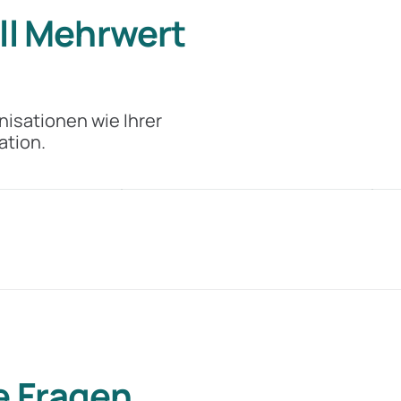
ll Mehrwert
100 %
isationen wie Ihrer
rkannt
Beteiligung möglich
d
ation.
CSS
e Fragen