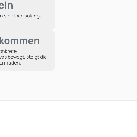
eln
n sichtbar, solange
n kommen
konkrete
as bewegt, steigt die
u ermüden.