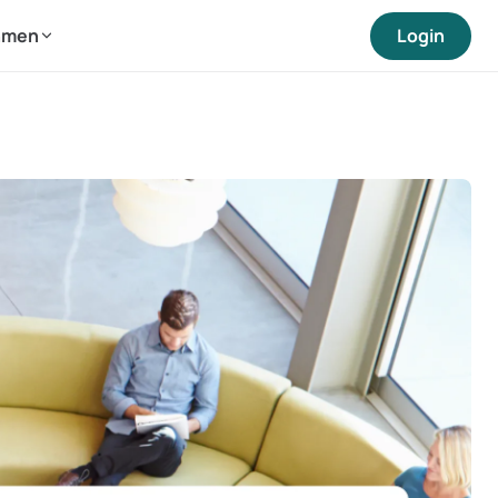
hmen
Login