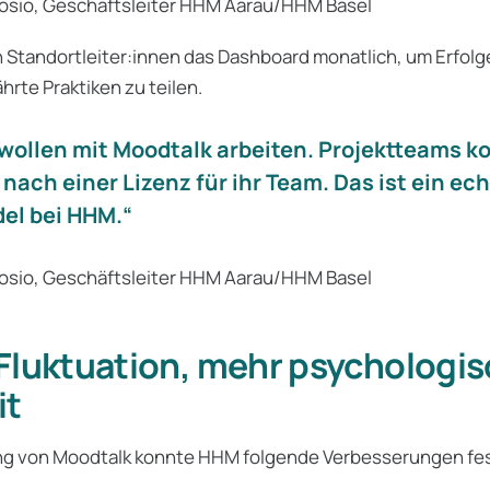
osio, Geschäftsleiter HHM Aarau/HHM Basel
 Standortleiter:innen das Dashboard monatlich, um Erfolg
rte Praktiken zu teilen.
 wollen mit Moodtalk arbeiten. Projektteams 
nach einer Lizenz für ihr Team. Das ist ein ech
el bei HHM.“
osio, Geschäftsleiter HHM Aarau/HHM Basel
Fluktuation, mehr psychologi
it
ung von Moodtalk konnte HHM folgende Verbesserungen fes