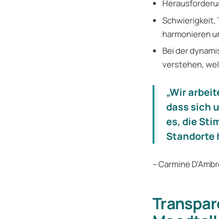
Herausforderu
Schwierigkeit,
harmonieren un
Bei der dynam
verstehen, we
„Wir arbei
dass sich 
es, die St
Standorte 
– Carmine D'Ambr
Transpar