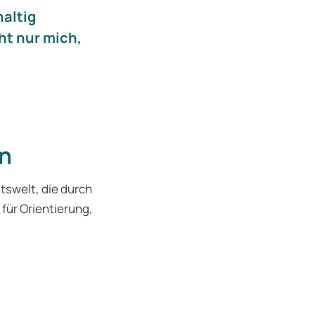
altig
ht nur mich,
en
itswelt, die durch
für Orientierung,