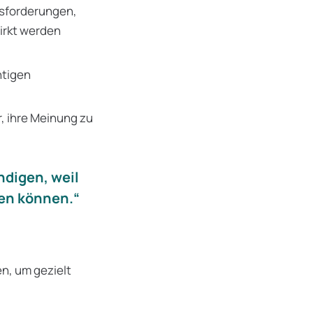
usforderungen,
rkt werden
htigen
r, ihre Meinung zu
ndigen, weil
ren können.“
en, um gezielt