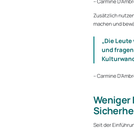
– Carmine D'Ambr
Zusätzlich nutzen
machen und bewäh
„Die Leute
und fragen 
Kulturwand
– Carmine D'Ambr
Weniger 
Sicherhe
Seit der Einführ