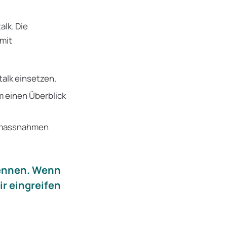
lk. Die
mit
alk einsetzen.
 einen Überblick
enmassnahmen
kennen. Wenn
r eingreifen