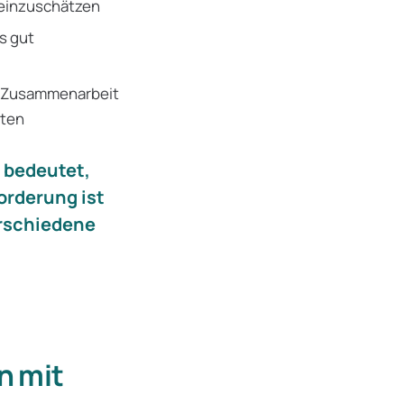
 einzuschätzen
s gut
 Zusammenarbeit
iten
 bedeutet,
orderung ist
erschiedene
n mit