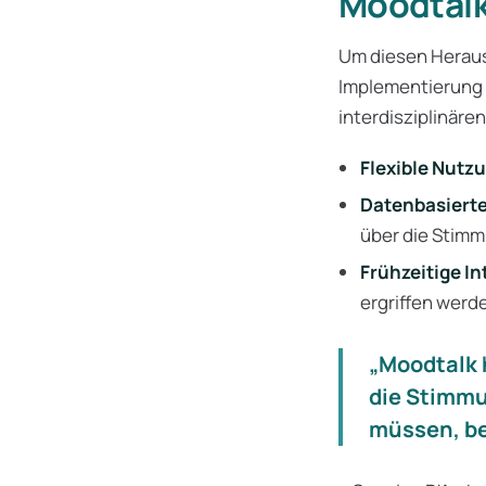
Moodtal
Um diesen Heraus
Implementierung e
interdisziplinäre
Flexible Nutz
Datenbasierte
über die Stimm
Frühzeitige In
ergriffen werd
„Moodtalk 
die Stimmu
müssen, be