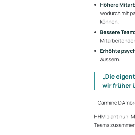
Höhere Mitarb
wodurch mit 
können.
Bessere Tea
Mitarbeitenden
Erhöhte psych
äussern.
„Die eigent
wir früher
– Carmine D'Ambr
HHM plant nun, Mo
Teams zusammenzu