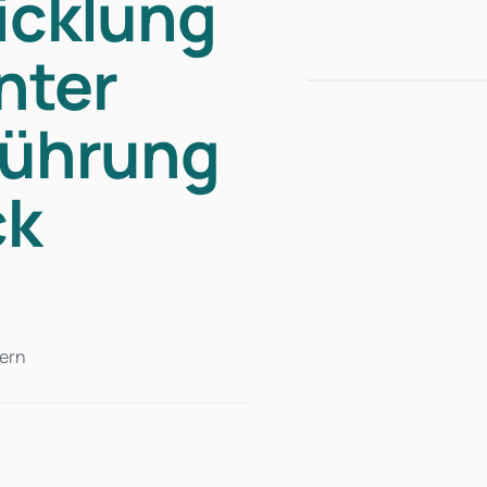
icklung
nter
Führung
ck
zern