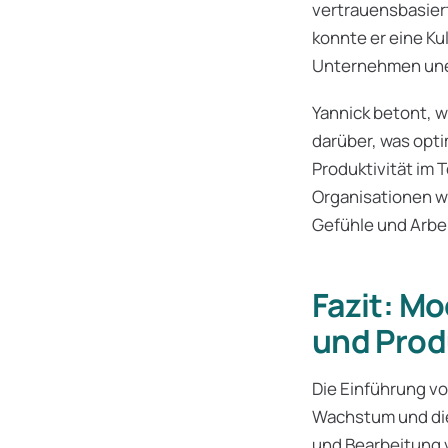
vertrauensbasier
konnte er eine Ku
Unternehmen uner
Yannick betont, w
darüber, was opti
Produktivität im 
Organisationen w
Gefühle und Arbe
Fazit: M
und Prod
Die Einführung vo
Wachstum und die 
und Bearbeitung 