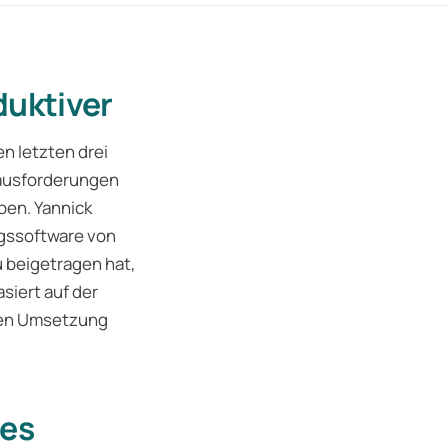
duktiver
n letzten drei
rausforderungen
ben. Yannick
ngssoftware von
 beigetragen hat,
siert auf der
ten Umsetzung
des