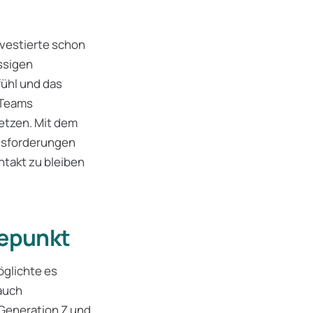
nvestierte schon
ssigen
ühl und das
 Teams
etzen. Mit dem
usforderungen
ntakt zu bleiben
depunkt
öglichte es
 auch
Generation Z und