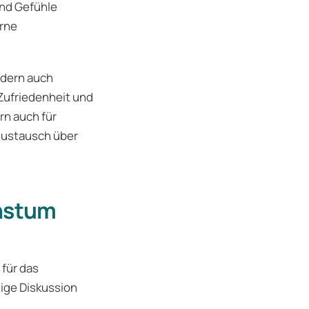
und Gefühle
erne
ndern auch
 Zufriedenheit und
rn auch für
Austausch über
chstum
 für das
tige Diskussion