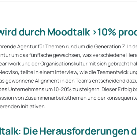
wird durch Moodtalk >10% pro
ührende Agentur für Themen rund um die Generation Z. In de
gentur um das fünffache gewachsen, was verschiedene He
eamwork und der Organisationskultur mit sich gebracht ha
 Neoviso, teilte in einem Interview, wie die Teamentwicklu
as gewonnene Alignment in den Teams entscheidend dazu
 des Unternehmens um 10-20% zu steigern. Dieser Erfolg ba
skussion von Zusammenarbeitsthemen und der konsequen
erenden Initiativen.
talk: Die Herausforderungen 