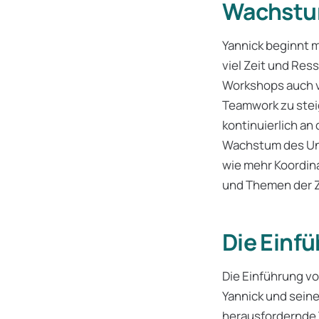
Wachst
Yannick beginnt m
viel Zeit und Re
Workshops auch v
Teamwork zu stei
kontinuierlich a
Wachstum des Un
wie mehr Koordina
und Themen der Z
Die Einf
Die Einführung v
Yannick und seine
herausfordernde 