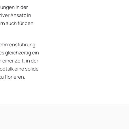
ungen in der
tiver Ansatz in
n auch für den
rnehmensführung
s gleichzeitig ein
einer Zeit, in der
dtalk eine solide
u florieren.