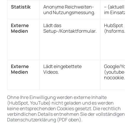
Statistik
Anonyme Reichweiten-
– (aktuell ni
und Nutzungsmessung.
im Einsatz)
Externe
Lädt das
HubSpot
Medien
Setup-/Kontaktformular.
(hsforms.ne
Externe
Lädt eingebettete
Google/You
Medien
Videos.
(youtube-
nocookie.co
Ohne Ihre Einwilligung werden externe Inhalte
(HubSpot, YouTube) nicht geladen und es werden
keine entsprechenden Cookies gesetzt. Die rechtlich
verbindlichen Details entnehmen Sie der vollständigen
Datenschutzerklärung (PDF oben).