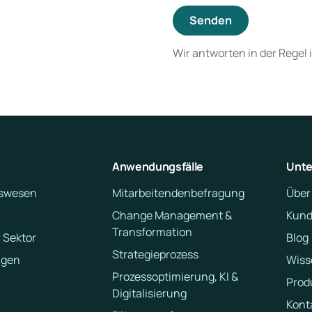
Senden
Wir antworten in der Regel 
Anwendungsfälle
Unt
swesen
Mitarbeitendenbefragung
Über
Change Management &
Kund
Transformation
 Sektor
Blog
Strategieprozess
ngen
Wiss
Prozessoptimierung, KI &
Prod
Digitalisierung
Kont