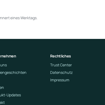
innert eines Werktags.
ernehmen
Rechtliches
 uns
Trust Center
engeschichten
Datenschutz
Impressum
en
ukt-Updates
akt