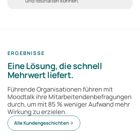
und festhalten können.
ERGEBNISSE
Eine Lösung, die schnell
Mehrwert liefert.
Führende Organisationen führen mit
Moodtalk ihre Mitarbeitendenbefragungen
durch, um mit 85 % weniger Aufwand mehr
Wirkung zu erzielen.
85 %
+20 %
Alle Kundengeschichten
weniger Aufwand
bessere Team-Stimm
WWZ
CSS