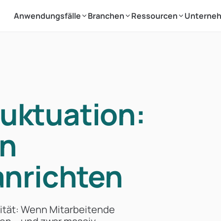
Anwendungsfälle
Branchen
Ressourcen
Unterne
luktuation:
in
nrichten
alität: Wenn Mitarbeitende