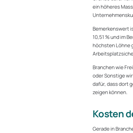
ein höheres Mass 
Unternehmenskult
Bemerkenswert is
10,51 % und im B
höchsten Löhne g
Arbeitsplatzsiche
Branchen wie Fre
oder Sonstige wir
dafür, dass dort 
zeigen können.
Kosten d
Gerade in Branche