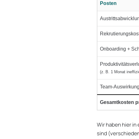
Posten
Austrittsabwickl
Rekrutierungskos
Onboarding + Sc
Produktivitätsverl
(z. B. 1 Monat ineffiz
Team-Auswirkunge
Gesamtkosten pr
Wir haben hier in 
sind (verschiede