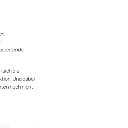
es
n
tarbeitende
 sich die
uktion. Und dabei
oten noch nicht