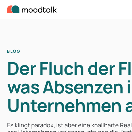
Zum Inhalt springen
BLOG
Der Fluch der F
was Absenzen 
Unternehmen a
Es klingt paradox, ist aber eine knallharte Re