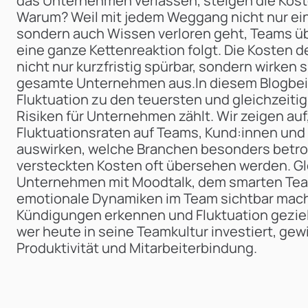
das Unternehmen verlassen, steigen die Kost
Warum? Weil mit jedem Weggang nicht nur eine
sondern auch Wissen verloren geht, Teams üb
eine ganze Kettenreaktion folgt. Die Kosten d
nicht nur kurzfristig spürbar, sondern wirken s
gesamte Unternehmen aus.‍In diesem Blogbeit
Fluktuation zu den teuersten und gleichzeit
Risiken für Unternehmen zählt. Wir zeigen auf
Fluktuationsraten auf Teams, Kund:innen un
auswirken, welche Branchen besonders betrof
versteckten Kosten oft übersehen werden. Gle
Unternehmen mit Moodtalk, dem smarten Tea
emotionale Dynamiken im Team sichtbar mache
Kündigungen erkennen und Fluktuation gezie
wer heute in seine Teamkultur investiert, gew
Produktivität und Mitarbeiterbindung.