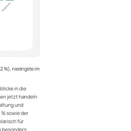
 %), niedrigste im
licke in die
en jetzt handeln
altung und
1 % sowie der
larisch für
en besonders