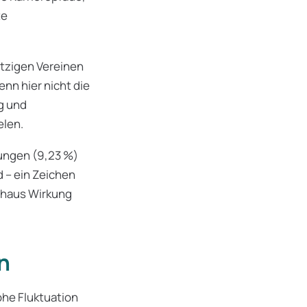
te
ützigen Vereinen
n hier nicht die
g und
elen.
tungen (9,23 %)
d – ein Zeichen
chaus Wirkung
n
ohe Fluktuation