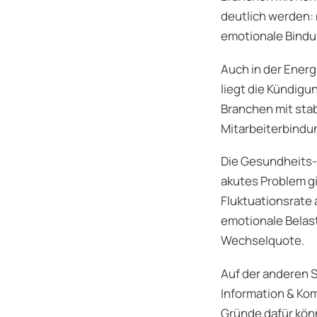
deutlich werden:
emotionale Bindu
Auch in der Ener
liegt die Kündigu
Branchen mit sta
Mitarbeiterbindu
Die Gesundheits- 
akutes Problem gi
Fluktuationsrate 
emotionale Belas
Wechselquote.
Auf der anderen S
Information & Ko
Gründe dafür kön