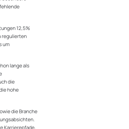
 fehlende
stungen 12,5%
n regulierten
es um
chon lange als
e
uch die
die hohe
sowie die Branche
gungsabsichten.
e Karrierepfade,