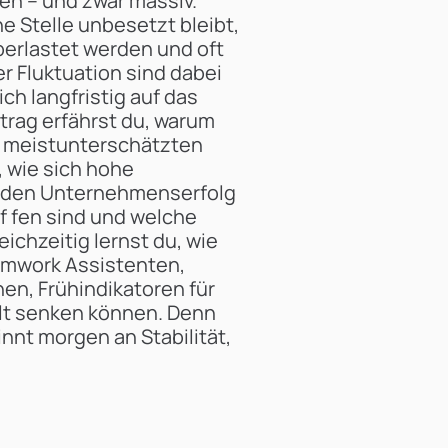
en – und zwar massiv.
 Stelle unbesetzt bleibt,
erlastet werden und oft
er Fluktuation sind dabei
ich langfristig auf das
rag erfährst du, warum
ig meistunterschätzten
, wie sich hohe
d den Unternehmenserfolg
 fen sind und welche
ichzeitig lernst du, wie
mwork Assistenten,
n, Frühindikatoren für
lt senken können. Denn
innt morgen an Stabilität,