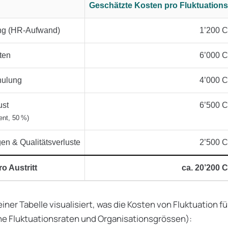
Geschätzte Kosten pro Fluktuationsf
ung (HR-Aufwand)
1’200 
ten
6’000 
hulung
4’000 
ust
6’500 
ient, 50 %)
n & Qualitätsverluste
2’500 
o Austritt
ca. 20’200 
einer Tabelle visualisiert, was die Kosten von Fluktuation 
ne Fluktuationsraten und Organisationsgrössen):