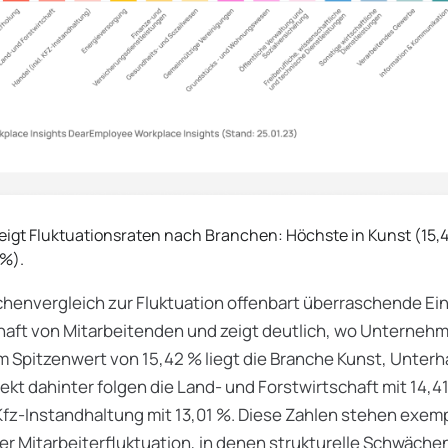
igt Fluktuationsraten nach Branchen: Höchste in Kunst (15,42
%).
chenvergleich zur Fluktuation offenbart überraschende Einb
aft von Mitarbeitenden und zeigt deutlich, wo Unternehm
 Spitzenwert von 15,42 % liegt die Branche Kunst, Unterh
rekt dahinter folgen die Land- und Forstwirtschaft mit 14,4
Kfz-Instandhaltung mit 13,01 %. Diese Zahlen stehen exemp
er Mitarbeiterfluktuation, in denen strukturelle Schwäch