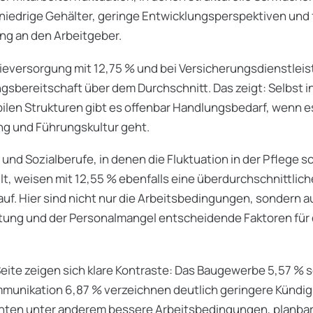
 niedrige Gehälter, geringe Entwicklungsperspektiven und
ng an den Arbeitgeber.
gieversorgung mit 12,75 % und bei Versicherungsdienstlei
ngsbereitschaft über dem Durchschnitt. Das zeigt: Selbst i
bilen Strukturen gibt es offenbar Handlungsbedarf, wenn 
ng und Führungskultur geht.
und Sozialberufe, in denen die Fluktuation in der Pflege s
lt, weisen mit 12,55 % ebenfalls eine überdurchschnittlich
auf. Hier sind nicht nur die Arbeitsbedingungen, sondern a
tung und der Personalmangel entscheidende Faktoren für 
eite zeigen sich klare Kontraste: Das Baugewerbe 5,57 % 
mmunikation 6,87 % verzeichnen deutlich geringere Kündi
nten unter anderem bessere Arbeitsbedingungen, planbar