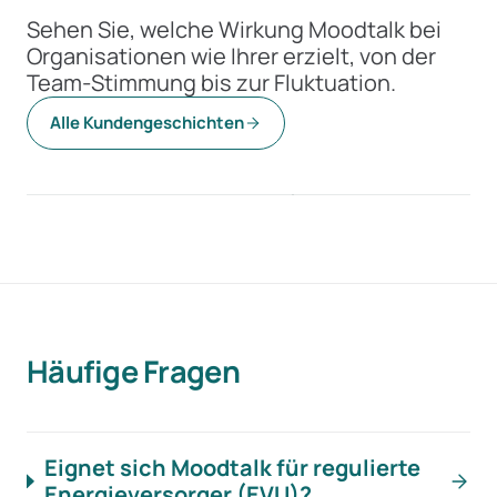
Sehen Sie, welche Wirkung Moodtalk bei
Organisationen wie Ihrer erzielt, von der
Team-Stimmung bis zur Fluktuation.
85 %
+20 %
Alle Kundengeschichten
weniger Aufwand
bessere Team-Stimm
WWZ
CSS
Häufige Fragen
Eignet sich Moodtalk für regulierte
Energieversorger (EVU)?