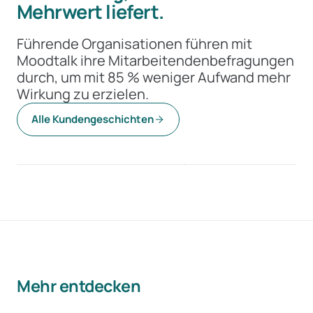
Mehrwert liefert.
Führende Organisationen führen mit
Moodtalk ihre Mitarbeitendenbefragungen
durch, um mit 85 % weniger Aufwand mehr
Wirkung zu erzielen.
85 %
+20 %
Alle Kundengeschichten
weniger Aufwand
bessere Team-Stimm
WWZ
CSS
Mehr entdecken