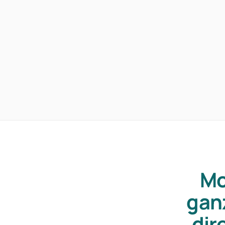
Mo
gan
dir