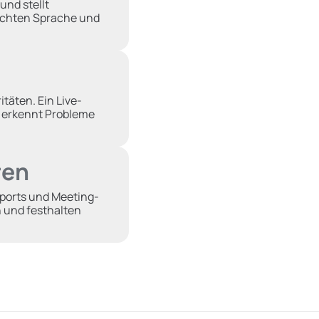
und stellt
schten Sprache und
täten. Ein Live-
d erkennt Probleme
ren
eports und Meeting-
 und festhalten