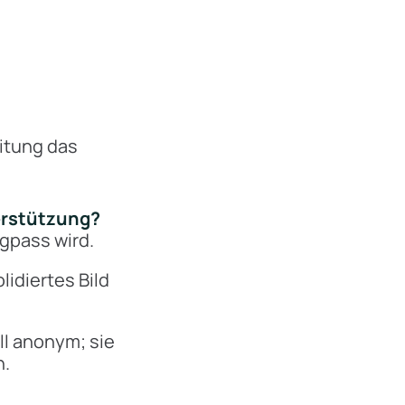
eitung das
erstützung?
gpass wird.
lidiertes Bild
ll anonym; sie
n.