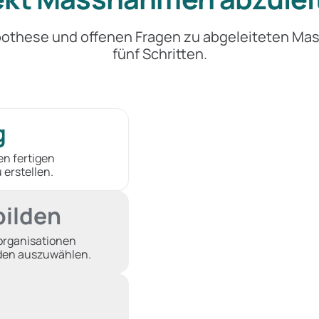
pothese und offenen Fragen zu abgeleiteten Ma
fünf Schritten.
g
en fertigen
 erstellen.
bilden
torganisationen
nden auszuwählen.