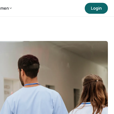
hmen
Login