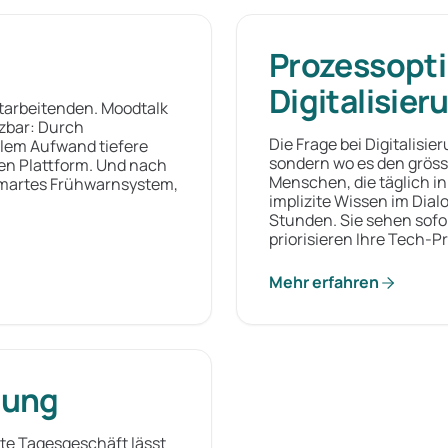
Prozessopti
Digitalisier
itarbeitenden. Moodtalk
zbar: Durch
Die Frage bei Digitalisie
lem Aufwand tiefere
sondern wo es den gröss
len Plattform. Und nach
Menschen, die täglich i
smartes Frühwarnsystem,
implizite Wissen im Dial
Stunden. Sie sehen sofor
priorisieren Ihre Tech-Pr
Mehr erfahren
lung
hte Tagesgeschäft lässt