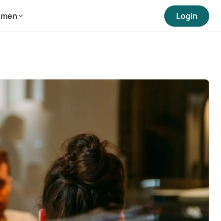
hmen
Login