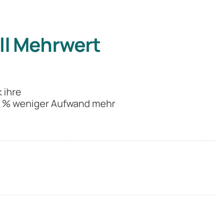
ll Mehrwert
9 Mte.
 ihre
5 % weniger Aufwand mehr
timmung
früher Risiken erkannt
B
CSS