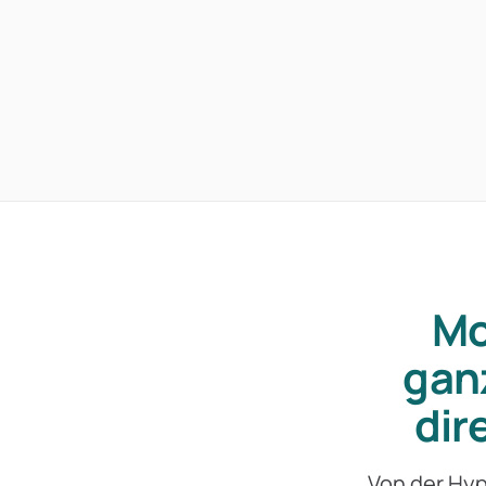
Mo
gan
dir
Von der Hy