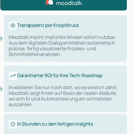
Transparenz per Knopfdruck
Moodtalk macht implizites Wissen sofort nutzbar:
Aus dem digitalen Dialog entstehen automatisch
präzise, fertig visualisierte Prozess- und
Schnittstellenanalysen.
Garantierter ROI für Ihre Tech-Roadmap
Investieren Sie nur noch dort, wo es wirklich zählt:
Moodtalk zeigt Ihnen auf Basis der realen Abläufe,
wo sich KI und Automatisierung am schnellsten
auszahlen.
In Stunden zu den fertigen Insights