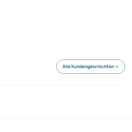
100 %
Weniger Fluktu
Alle Kundengeschichten
eteiligung möglich
durch frühzeitige Erken
CSS
HHM