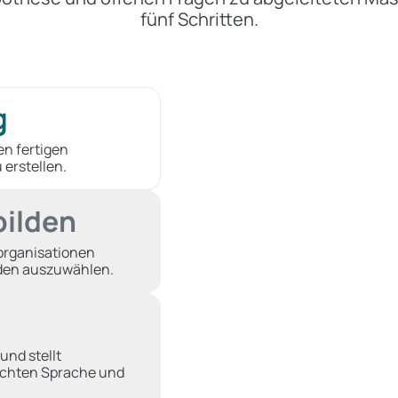
fünf Schritten.
g
en fertigen
 erstellen.
bilden
torganisationen
nden auszuwählen.
und stellt
schten Sprache und