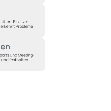
täten. Ein Live-
d erkennt Probleme
ren
eports und Meeting-
 und festhalten