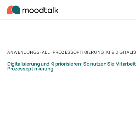
Zum Inhalt springen
ANWENDUNGSFALL · PROZESSOPTIMIERUNG, KI & DIGITALI
Digitalisierung und KI priorisieren: So nutzen Sie Mitarbe
Prozessoptimierung