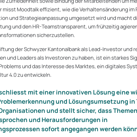
die Zufriedenheit sowie Bindung der Mitarbeitenden um me
r misst Moodtalk effizient, wie die Verhaltensänderung im
tion und Strategieanpassung umgesetzt wird und macht die
ung und den HR-Teamstransparent, um frühzeitig agiere
ansformationen sicherzustellen.
tiftung der Schwyzer Kantonalbank als Lead-Investor und 
 und Leaders als Investoren zu haben, ist ein starkes Sign
 Problems und das Interesse des Marktes, ein digitales Sys
ur 4.0 zu entwickeln.
schliesst mit einer innovativen Lösung eine w
Problemerkennung und Lösungsumsetzung in
rganisationen und stellt sicher, dass Themen
sprochen und Herausforderungen in
ngsprozessen sofort angegangen werden kön