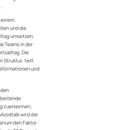
.
n einem
iten und die
Alltag umsetzen.
ie Teams in der
tsalltag. Die
Struktur, teilt
nsformationen und
 den
rbeitende
ig zuerkennen,
oodtalk wird die
enum den Faktor