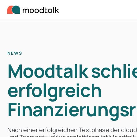
Zum Inhalt springen
NEWS
Moodtalk schli
erfolgreich
Finanzierungs
Nach einer erfolgreichen Testphase der clou