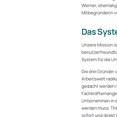
Werner, ehemalige
Mitbegründerin vo
Das Syst
Unsere Mission is
benutzerfreundli
System für die U
Die drei Gründer 
Arbeitswelt radi
gedacht werden m
Fachkräftemangel,
Unternehmen in e
werden muss. Th
sofort und direk