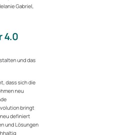
lanie Gabriel,
 4.0
stalten und das
t, dass sich die
nehmen neu
nde
evolution bringt
neu definiert
en und Lösungen
hhaltig