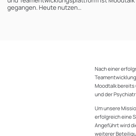
und Teamentwicklungsplattform ist Moodtalk i
gegangen. Heute nutzen…
Nach einer erfol
Teamentwicklungs
Moodtalk bereits
und der Psychiat
Um unsere Missio
erfolgreich eine 
Angeführt wird d
weiterer Beteilig