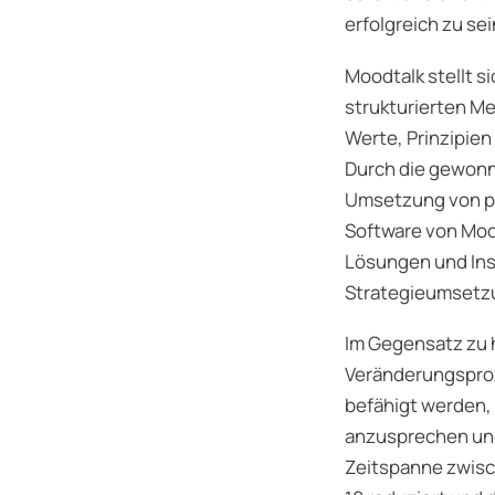
erfolgreich zu sei
Moodtalk stellt s
strukturierten Me
Werte, Prinzipien
Durch die gewonne
Umsetzung von pas
Software von Mood
Lösungen und Ins
Strategieumsetz
Im Gegensatz zu 
Veränderungsproz
befähigt werden,
anzusprechen und
Zeitspanne zwis