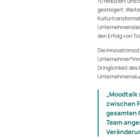
10 reduziert und 
gesteigert. Weite
Kulturtransforma
Unternehmensleit
den Erfolg von Tr
Die Innovationss
Unternehmer*innen
Dringlichkeit des
Unternehmenskult
„Moodtalk 
zwischen 
gesamten O
Team ange
Veränderu