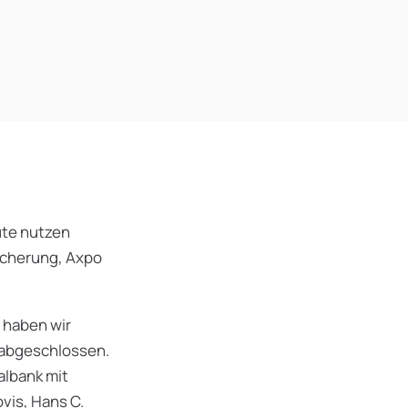
ute nutzen
icherung, Axpo
 haben wir
 abgeschlossen.
albank mit
vis, Hans C.