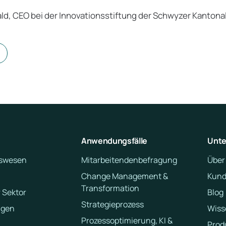
ld, CEO bei der Innovationsstiftung der Schwyzer Kantona
Anwendungsfälle
Unt
swesen
Mitarbeitendenbefragung
Über
Change Management &
Kund
Transformation
 Sektor
Blog
Strategieprozess
ngen
Wiss
Prozessoptimierung, KI &
Prod