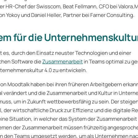
r HR-Chef der Swisscom, Beat Fellmann, CFO bei Valora,Me
n Yokoy und Daniel Heller, Partner bei Farner Consulting.
em für die Unternehmenskultur
t es, durch den Einsatz neuster Technologien und einer
chen Software die
Zusammenarbeit
in Teams optimal zu ge
nternehmenskultur 4.0 zu entwickeln.
von Moodtalk haben bei ihren früheren Arbeitgebern erkann
kal verändert und die Zusammenarbeit und Kultur in Unter
uss, um in Zukunft wettbewerbsfähig zu sein. Der steige
 der wirtschaftliche Druck zur Effizienz und die digitale R
ine Situation, in welcher das System der Zusammenarbeit 
emen der Zusammenarbeit müssen frühzeitig angesproch
t in den Teams umgesetzt werden, um als Unternehmen nac