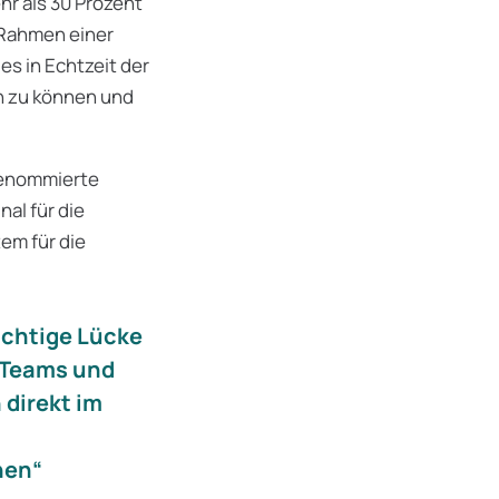
hr als 30 Prozent
 Rahmen einer
s in Echtzeit der
n zu können und
renommierte
al für die
tem für die
ichtige Lücke
 Teams und
 direkt im
nen“