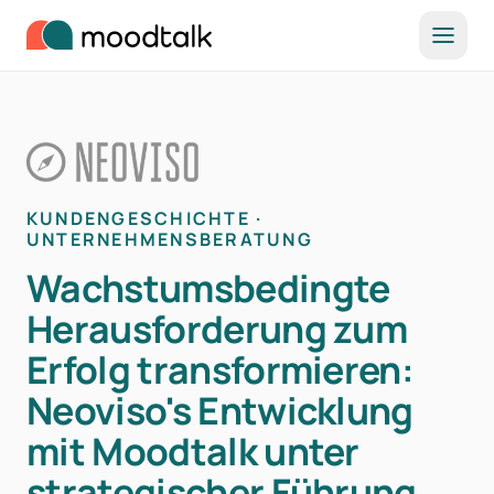
Zum Inhalt springen
KUNDENGESCHICHTE ·
UNTERNEHMENSBERATUNG
Wachstumsbedingte
Herausforderung zum
Erfolg transformieren:
Neoviso's Entwicklung
mit Moodtalk unter
strategischer Führung