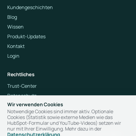
Kundengeschichten
Blog
Wissen
Produkt-Updates
Kontakt
Login
Rechtliches
Trust-Center
Datenschutz
Wir verwenden Cookies
Impressum
Notwendige Cookies sind immer aktiv. Optionale
Cookies (Statistik sowie externe Medien wie das
HubSpot-Formular und YouTube-Videos) setzen wir
nur mit Ihrer Einwilligung. Mehr dazu in der
© 2026 Moodtalk AG · CHE-425.228.113 · Bahnhofpl. 1,
Datenschutzerklärung
.