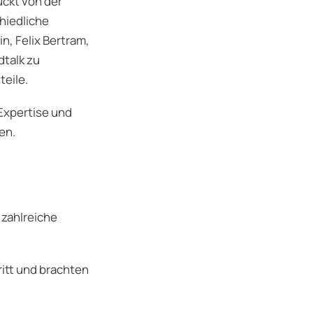
uckt von der
chiedliche
n, Felix Bertram,
talk zu
teile.
 Expertise und
en.
 zahlreiche
itt und brachten