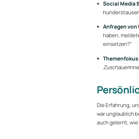
Social Media
hunderstausen
Anfragen von
haben, meldete
einsetzen?“
Themenfokus
Zuschauer
inne
Persönli
Die Erfahrung, un
war unglaublich b
auch gelernt, wie