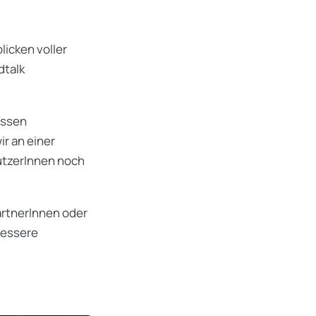
licken voller
dtalk
issen
r an einer
utzerInnen noch
rtnerInnen oder
bessere