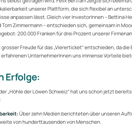
s selbst getragen wird. Felix Bertram zeigte sich beeindr
alierbarkeit unserer Plattform, die sich flexibel an unters
se anpassen lässt. Gleich vier InvestorInnen – Bettina Hei
d Tom Zimmermann – entschieden sich, gemeinsam in Mood
Angebot: 200.000 Franken für drei Prozent unserer Firmenan
 grosser Freude für das „Viererticket“ entschieden, da die
 erfahrenen UnternehmerInnen uns immense Vorteile biet
n Erfolge:
der „Höhle der Löwen Schweiz“ hat uns schon jetzt bereits
:
barkeit:
Über zehn Medien berichteten über unseren Auftr
hweite von hunderttausenden von Menschen.