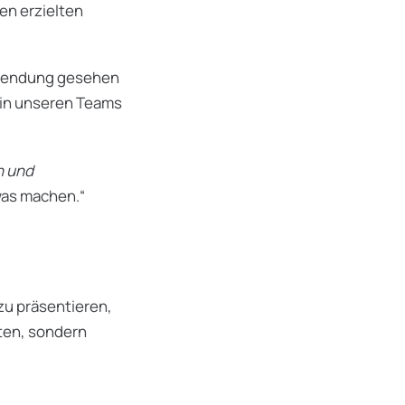
en erzielten
r Sendung gesehen
 in unseren Teams
n und
was machen.“
zu präsentieren,
ten, sondern
.