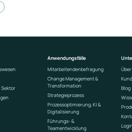
Anwendungsfälle
Unt
swesen
Mitarbeitendenbefragung
Über
Change Management &
Kund
Transformation
 Sektor
Blog
Strategieprozess
ngen
Wiss
Prozessoptimierung, KI &
Prod
Digitalisierung
Kont
Führungs- &
Logi
Teamentwicklung